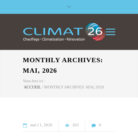
MONTHLY ARCHIVES:
MAI, 2026
Vous êtes ici :
ACCUEIL
/
MONTHLY ARCHIVES: MAI, 2026
mai
11
2026
263
0