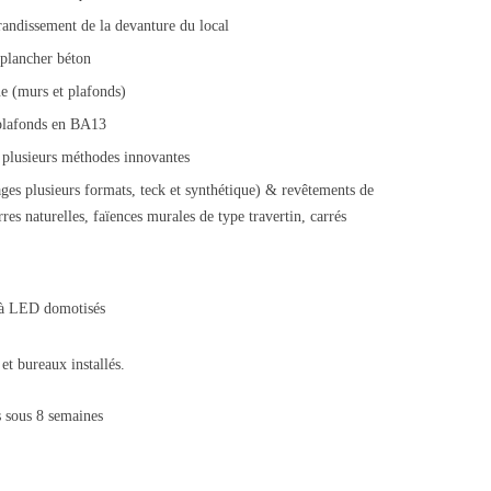
andissement de la devanture du local
plancher béton
ue (murs et plafonds)
 plafonds en BA13
 plusieurs méthodes innovantes
ages plusieurs formats, teck et synthétique) & revêtements de
es naturelles, faïences murales de type travertin, carrés
s à LED domotisés
t bureaux installés.
s sous 8 semaines