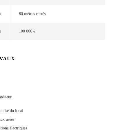
n
80 mètres carrés
x
100 000 €
AVAUX
térieur.
talité du local
aux usées
ations électriques