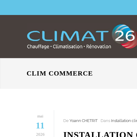
CLIM COMMERCE
mai
De
Yoann CHETRIT
Dans
Installation c
11
INSTALLATION
2026