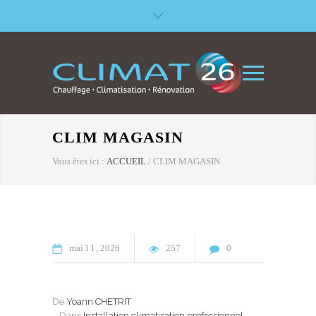
CLIM MAGASIN
Vous êtes ici :
ACCUEIL
/
CLIM MAGASIN
mai
11
2026
257
0
De
Yoann CHETRIT
Dans
Installation climatisation professionnel
,