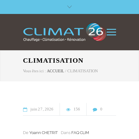
CLIMATISATION
Vous êtes ici :
ACCUEIL
/
CLIMATISATION
juin
27
2026
156
0
De
Yoann CHETRIT
Dans
FAQ CLIM