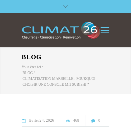
BLOG
Vous êtes ici :
BLOG
/
CLIMATISATION MARSEILLE : POURQUOI
CHOISIR UNE CONSOLE MITSUBISHI ?
février
24
2026
468
0