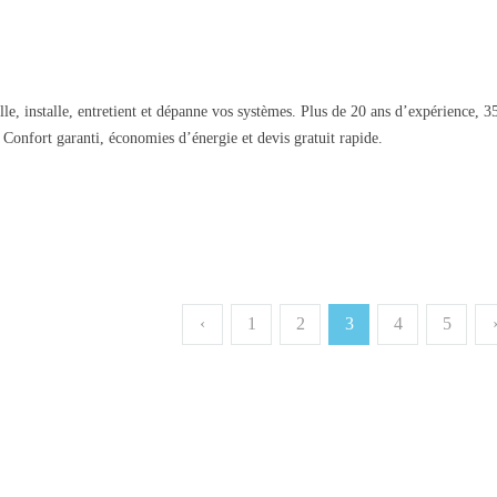
, installe, entretient et dépanne vos systèmes. Plus de 20 ans d’expérience, 3
 Confort garanti, économies d’énergie et devis gratuit rapide.
‹
1
2
3
4
5