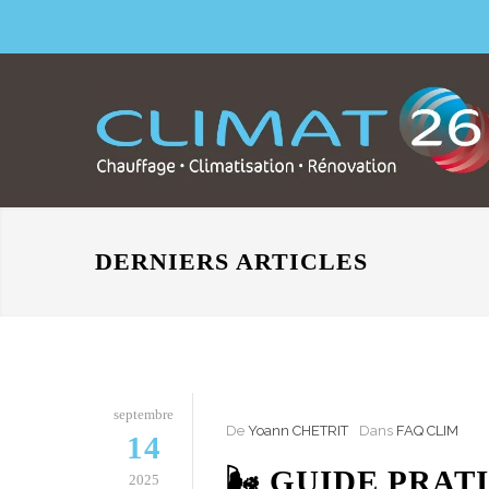
DERNIERS ARTICLES
septembre
De
Yoann CHETRIT
Dans
FAQ CLIM
14
🌬️ GUIDE PRA
2025