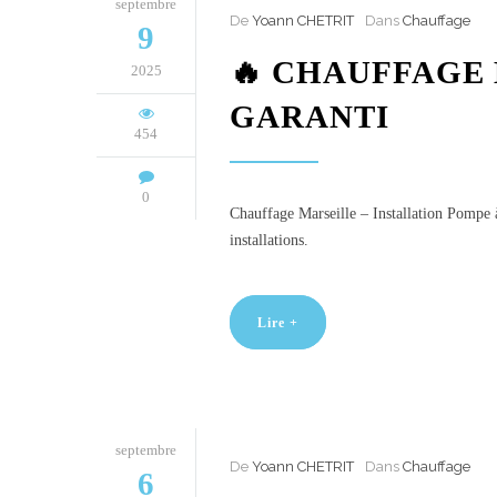
septembre
De
Yoann CHETRIT
Dans
Chauffage
9
🔥 CHAUFFAGE 
2025
GARANTI
454
0
Chauffage Marseille – Installation Pomp
installations.
Lire +
septembre
De
Yoann CHETRIT
Dans
Chauffage
6