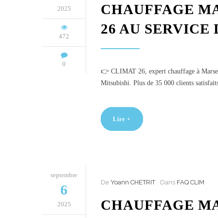
CHAUFFAGE MAR
2025
26 AU SERVICE
472
0
👉 CLIMAT 26, expert chauffage à Marseill
Mitsubishi. Plus de 35 000 clients satisfait
Lire +
septembre
De
Yoann CHETRIT
Dans
FAQ CLIM
6
CHAUFFAGE MA
2025