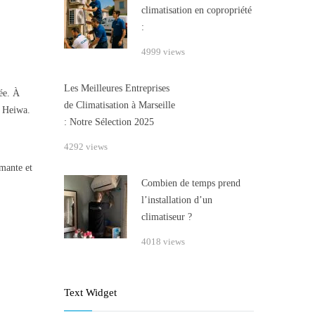
climatisation en copropriété
:
4999 views
Les Meilleures Entreprises
ée. À
de Climatisation à Marseille
r Heiwa.
: Notre Sélection 2025
4292 views
mante et
Combien de temps prend
l’installation d’un
climatiseur ?
4018 views
Text Widget