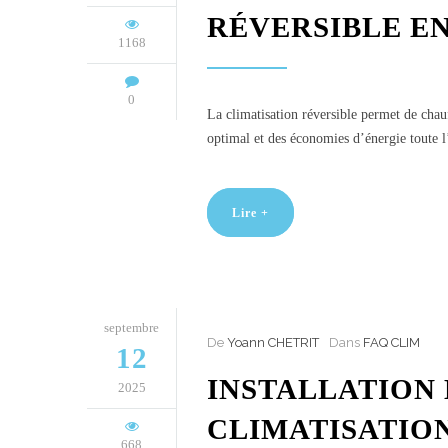
RÉVERSIBLE EN
1168
0
La climatisation réversible permet de chauf
optimal et des économies d’énergie toute l
Lire +
septembre
De
Yoann CHETRIT
Dans
FAQ CLIM
12
INSTALLATION 
2025
CLIMATISATION
668