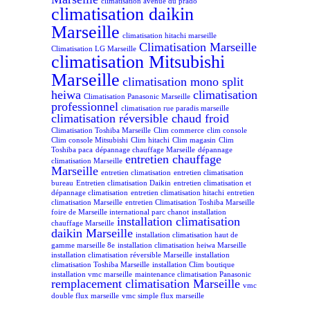
climatisation avenue du prado
climatisation daikin
Marseille
climatisation hitachi marseille
Climatisation Marseille
Climatisation LG Marseille
climatisation Mitsubishi
Marseille
climatisation mono split
heiwa
climatisation
Climatisation Panasonic Marseille
professionnel
climatisation rue paradis marseille
climatisation réversible chaud froid
Climatisation Toshiba Marseille
Clim commerce
clim console
Clim console Mitsubishi
Clim hitachi
Clim magasin
Clim
Toshiba paca
dépannage chauffage Marseille
dépannage
entretien chauffage
climatisation Marseille
Marseille
entretien climatisation
entretien climatisation
bureau
Entretien climatisation Daikin
entretien climatisation et
dépannage climatisation
entretien climatisation hitachi
entretien
climatisation Marseille
entretien Climatisation Toshiba Marseille
foire de Marseille international parc chanot
installation
installation climatisation
chauffage Marseille
daikin Marseille
installation climatisation haut de
gamme marseille 8e
installation climatisation heiwa Marseille
installation climatisation réversible Marseille
installation
climatisation Toshiba Marseille
installation Clim boutique
installation vmc marseille
maintenance climatisation Panasonic
remplacement climatisation Marseille
vmc
double flux marseille
vmc simple flux marseille