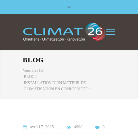
BLOG
Vous êtes ici :
BLOG
/
INSTALLATION D’UN MOTEUR DE
CLIMATISATION EN COPROPRIÉTÉ :
avril
17
2025
4998
0