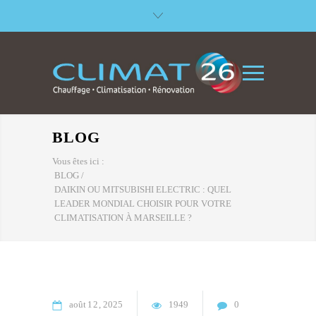
BLOG
Vous êtes ici :
BLOG
/
DAIKIN OU MITSUBISHI ELECTRIC : QUEL
LEADER MONDIAL CHOISIR POUR VOTRE
CLIMATISATION À MARSEILLE ?
août
12
2025
1949
0