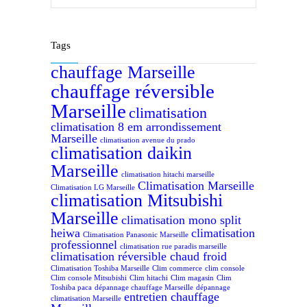
Tags
chauffage Marseille
chauffage réversible
Marseille
climatisation
climatisation 8 em arrondissement
Marseille
climatisation avenue du prado
climatisation daikin
Marseille
climatisation hitachi marseille
Climatisation Marseille
Climatisation LG Marseille
climatisation Mitsubishi
Marseille
climatisation mono split
heiwa
climatisation
Climatisation Panasonic Marseille
professionnel
climatisation rue paradis marseille
climatisation réversible chaud froid
Climatisation Toshiba Marseille
Clim commerce
clim console
Clim console Mitsubishi
Clim hitachi
Clim magasin
Clim
Toshiba paca
dépannage chauffage Marseille
dépannage
entretien chauffage
climatisation Marseille