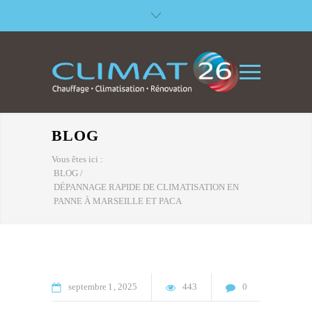
BLOG
Vous êtes ici :
BLOG
/
DÉPANNAGE RAPIDE DE CLIMATISATION EN
PANNE À MARSEILLE ET PACA
septembre
1
2025
443
0