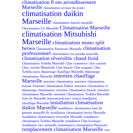
climatisation 8 em arrondissement
Marseille
climatisation avenue du prado
climatisation daikin
Marseille
climatisation hitachi marseille
Climatisation Marseille
Climatisation LG Marseille
climatisation Mitsubishi
Marseille
climatisation mono split
heiwa
climatisation
Climatisation Panasonic Marseille
professionnel
climatisation rue paradis marseille
climatisation réversible chaud froid
Climatisation Toshiba Marseille
Clim commerce
clim console
Clim console Mitsubishi
Clim hitachi
Clim magasin
Clim
Toshiba paca
dépannage chauffage Marseille
dépannage
entretien chauffage
climatisation Marseille
Marseille
entretien climatisation
entretien climatisation
bureau
Entretien climatisation Daikin
entretien climatisation et
dépannage climatisation
entretien climatisation hitachi
entretien
climatisation Marseille
entretien Climatisation Toshiba Marseille
foire de Marseille international parc chanot
installation
installation climatisation
chauffage Marseille
daikin Marseille
installation climatisation haut de
gamme marseille 8e
installation climatisation heiwa Marseille
installation climatisation réversible Marseille
installation
climatisation Toshiba Marseille
installation Clim boutique
installation vmc marseille
maintenance climatisation Panasonic
remplacement climatisation Marseille
vmc