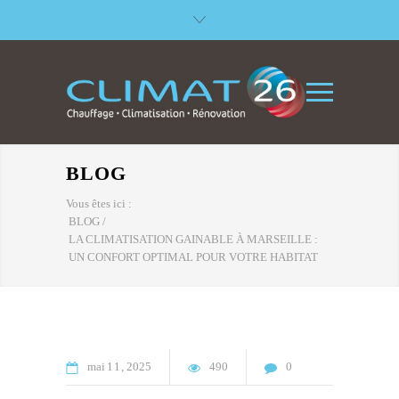
BLOG
Vous êtes ici :
BLOG
/
LA CLIMATISATION GAINABLE À MARSEILLE :
UN CONFORT OPTIMAL POUR VOTRE HABITAT
mai
11
2025
490
0