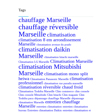
Tags
chauffage Marseille
chauffage réversible
Marseille
climatisation
climatisation 8 em arrondissement
Marseille
climatisation avenue du prado
climatisation daikin
Marseille
climatisation hitachi marseille
Climatisation Marseille
Climatisation LG Marseille
climatisation Mitsubishi
Marseille
climatisation mono split
heiwa
climatisation
Climatisation Panasonic Marseille
professionnel
climatisation rue paradis marseille
climatisation réversible chaud froid
Climatisation Toshiba Marseille
Clim commerce
clim console
Clim console Mitsubishi
Clim hitachi
Clim magasin
Clim
Toshiba paca
dépannage chauffage Marseille
dépannage
entretien chauffage
climatisation Marseille
Marseille
entretien climatisation
entretien climatisation
bureau
Entretien climatisation Daikin
entretien climatisation et