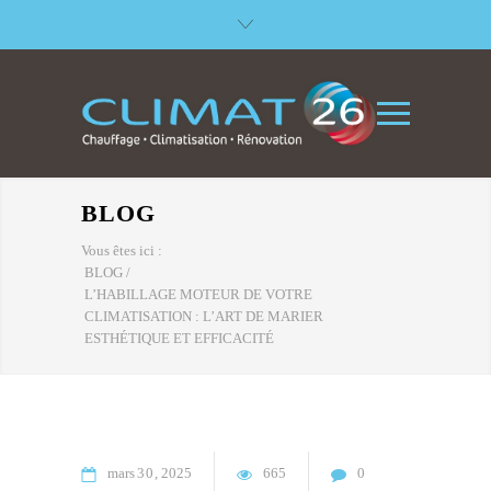
BLOG
Vous êtes ici :
BLOG
/
L’HABILLAGE MOTEUR DE VOTRE
CLIMATISATION : L’ART DE MARIER
ESTHÉTIQUE ET EFFICACITÉ
mars
30
2025
665
0